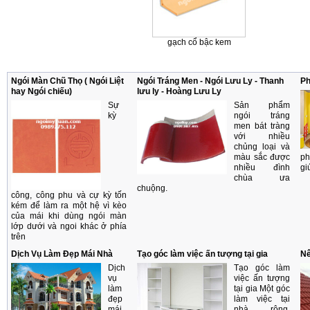
gạch cổ bậc kem
Ngói Màn Chũ Thọ ( Ngói Liệt
Ngói Tráng Men - Ngói Lưu Ly - Thanh
Ph
hay Ngói chiếu)
lưu ly - Hoàng Lưu Ly
Sự
Sản phẩm
kỳ
ngói tráng
men bát tràng
với nhiều
chủng loại và
màu sắc được
ph
nhiều đình
gi
chùa ưa
chuộng.
công, công phu và cự kỳ tốn
kém để làm ra một hệ vì kèo
của mái khi dùng ngói màn
lớp dưới và ngoi khác ở phía
trên
Dịch Vụ Làm Đẹp Mái Nhà
Tạo góc làm việc ấn tượng tại gia
Nê
Dịch
Tạo góc làm
vụ
việc ấn tượng
làm
tại gia Một góc
đẹp
làm việc tại
mái
nhà rộng,