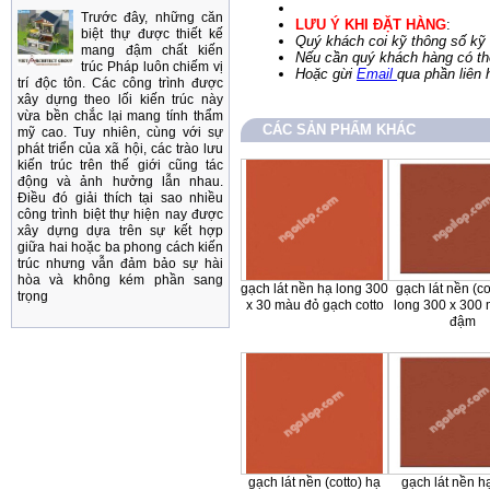
Trước đây, những căn
LƯU Ý KHI ĐẶT HÀNG
:
biệt thự được thiết kế
Quý khách coi kỹ thông số kỹ 
mang đậm chất kiến
Nếu cần quý khách hàng có thể
trúc Pháp luôn chiếm vị
Hoặc gừi
Email
qua phần liên 
trí độc tôn. Các công trình được
xây dựng theo lối kiến trúc này
vừa bền chắc lại mang tính thẩm
CÁC SẢN PHẨM KHÁC
mỹ cao. Tuy nhiên, cùng với sự
phát triển của xã hội, các trào lưu
kiến trúc trên thế giới cũng tác
động và ảnh hưởng lẫn nhau.
Điều đó giải thích tại sao nhiều
công trình biệt thự hiện nay được
xây dựng dựa trên sự kết hợp
giữa hai hoặc ba phong cách kiến
trúc nhưng vẫn đảm bảo sự hài
hòa và không kém phần sang
gạch lát nền hạ long 300
gạch lát nền (co
trọng
x 30 màu đỏ gạch cotto
long 300 x 300
đậm
gạch lát nền (cotto) hạ
gạch lát nền h