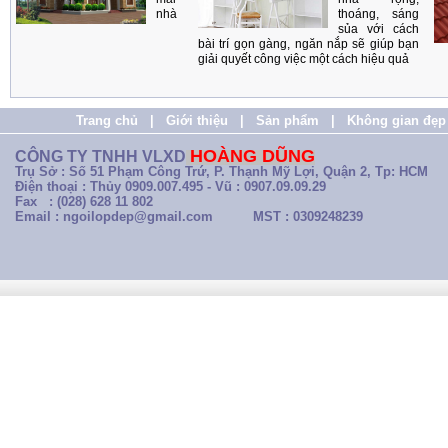
nhà
thoáng, sáng
sủa với cách
bài trí gọn gàng, ngăn nắp sẽ giúp bạn
giải quyết công việc một cách hiệu quả
Trang chủ
|
Giới thiệu
|
Sản phẩm
|
Không gian đẹp
HOÀNG DŨNG
CÔNG TY TNHH VLXD
Trụ Sở : Số 51 Phạm Công Trứ, P. Thạnh Mỹ Lợi, Quận 2, Tp: HCM
Điện thoại : Thủy 0909.007.495 - Vũ : 0907.09.09.29
Fax : (028) 628 11 802
Email : ngoilopdep@gmail.com
MST : 0309248239