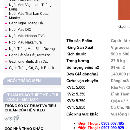
Ngói Men Vigracera Thăng
Long
Ngói Màu Thái Lan Cpac
Monier
Gạch Ngói Hoàng Hà
Gạch l
Ngói Màu DIC
Ngói Màu Nippon TNC
Gạ
ch lát
Tên sản Phẩm
Ngói Màu Nakamura
Vigracer
Hãng Sản Xuất
Ngói Tráng Men Bình Dương
500 x 500
Kích thước
Gạch Lát Vỉa Hè, Terrazzo
27,5 kg
Trọng lượng
Gạch ống, đinh, đinh đặc
Số lượng viên/m2
04 v/m2
Gạch Trồng Cỏ, Gạch BLock
148.000
(
Đơn Giá
đồng/m2
NGÓI TRÁNG MEN
Cước vận chuyển
Đồng/ m2
KV1: 5.000
Khu Vực Gồ
KV2: 5.350
Bình Thạnh
THAM KHẢO THIẾT KẾ - THI
CÔNG - MÁI LỢP
KV3: 5.750
Quận 4,5,6
THÔNG SỐ KỸ THUẬT VÀ TIÊU
KV4: 5.850
Củ Chi, Nh
CHUẨN CỦA HỆ VÌ KÈO
Vui lòng 
Các khu vực khác
Điện Thoại :
0909.007.495
Điện Thoại :
0907.090.929
GÓC NHÀ THAO KHẢO