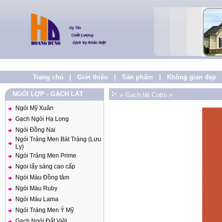
Trang chủ
|
Giới thiệu
|
Sản phẩm
|
Không gian đẹp
NGÓI LỢP - GẠCH LÁT
»
Gạch lát Cotto
»
Ngói Mỹ Xuân
Gạch Ngói Hạ Long
Ngói Đồng Nai
Ngói Tráng Men Bát Tràng (Lưu
Ly)
Ngói Tráng Men Prime
Ngoi lấy sáng cao cấp
Ngói Màu Đồng tâm
Ngói Màu Ruby
Ngói Màu Lama
Ngói Tráng Men Ý Mỹ
Gạch Ngói Đất Việt