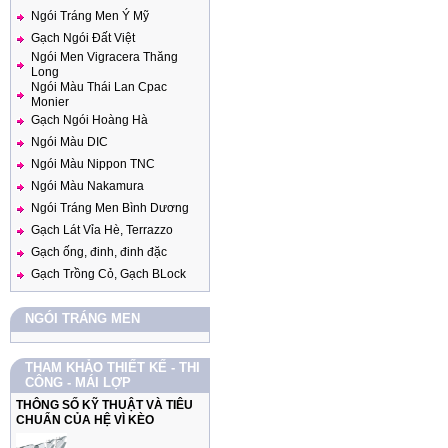
Ngói Tráng Men Ý Mỹ
Gạch Ngói Đất Việt
Ngói Men Vigracera Thăng
Long
Ngói Màu Thái Lan Cpac
Monier
Gạch Ngói Hoàng Hà
Ngói Màu DIC
Ngói Màu Nippon TNC
Ngói Màu Nakamura
Ngói Tráng Men Bình Dương
Gạch Lát Vỉa Hè, Terrazzo
Gạch ống, đinh, đinh đặc
Gạch Trồng Cỏ, Gạch BLock
NGÓI TRÁNG MEN
THAM KHẢO THIẾT KẾ - THI
CÔNG - MÁI LỢP
THÔNG SỐ KỸ THUẬT VÀ TIÊU
CHUẨN CỦA HỆ VÌ KÈO