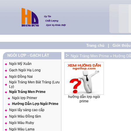
Trang chủ
|
Giới thiệu
NGÓI LỢP - GẠCH LÁT
Ngói Tráng Men Prime
»
Hưỡng Dẫ
Ngói Mỹ Xuân
Gạch Ngói Hạ Long
Ngói Đồng Nai
Ngói Tráng Men Bát Tràng (Lưu
Ly)
Ngói Tráng Men Prime
hưỡng dẫn lợp ngói
Ngói lợp Primer
prime
Hưỡng Dẫn Lợp Ngói Prime
Ngoi lấy sáng cao cấp
Ngói Màu Đồng tâm
Ngói Màu Ruby
Ngói Màu Lama