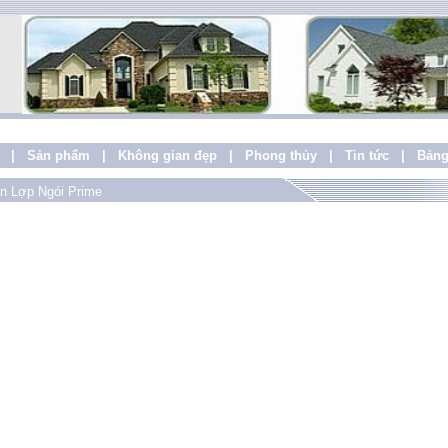
|
Sản phẩm
|
Không gian đẹp
|
Phong thủy
|
Tin tức
|
Bảng
n Lợp Ngói Prime