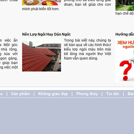
 đình chùa
phòng cho bé theo từng giai
đoạn, bạn sẽ giúp cho con
mình phát triển tốt hơn.
hạn chế độ
Nên Lợp Ngói Hay Dán Ngói:
Hưỡng dẫn
m việc ấn
Trong bài viết này, chúng ta
ia Một góc
sẽ bàn qua về các hình thức/
 nhà rộng,
kiểu lợp ngói màu trên mái
ng sủa với
bê tông mà người thợ Việt
 gọn gàng,
Nam vẫn quen dùng.
ẽ giúp bạn
ng việc một
ệu
|
Sản phẩm
|
Không gian đẹp
|
Phong thủy
|
Tin tức
|
Bản