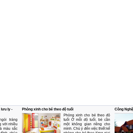
lưu ly -
Phòng xinh cho bé theo độ tuổi
Công Nghệ
Phòng xinh cho bé theo độ
gói tráng
tuổi Ở mỗi độ tuổi, bé cần
g với nhiều
một không gian riêng cho
và màu sắc
mình. Chú ý đến việc thiết kế