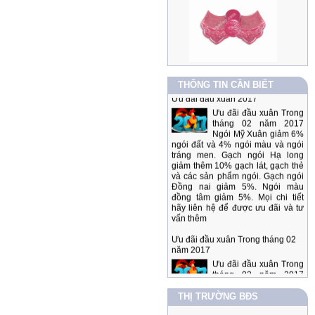
THÔNG TIN CẦN BIẾT
Ưu đãi đầu xuân 2017
Ưu đãi đầu xuân Trong
tháng 02 năm 2017
Ngói Mỹ Xuân giảm 6%
ngói đất và 4% ngói màu và ngói
tráng men. Gạch ngói Hạ long
giảm thêm 10% gạch lát, gạch thẻ
và các sản phẩm ngói. Gạch ngói
Đồng nai giảm 5%. Ngói màu
đồng tâm giảm 5%. Mọi chi tiết
hãy liên hệ để được ưu đãi và tư
vấn thêm
Ưu đãi đầu xuân Trong tháng 02
năm 2017
Ưu đãi đầu xuân Trong
tháng 02 năm 2017
Ngói Mỹ Xuân giảm 6%
ngói đất và 4% ngói màu và ngói
tráng men. Gạch ngói Hạ long
THỊ TRƯỜNG BĐS
giảm thêm 10% gạch lát, gạch thẻ
và các sản phẩm ngói. Gạch ngói