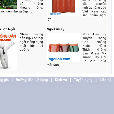
ép mới, đã loại
sản xuất và cung
bỏ những
cấp chuyên
khoảng rỗng,
nghiệp hàng đầu
 xốp nên nhẹ và đẹp hơn.
Việt Nam các
sản phẩm ngói
lợp,
 Lợp Ngói
Ngói Lưu Ly
Những hưỡng
Ngói Lưu Ly
dẫn lợp các loại
Truyền Thống
ngói thông dụng
Cho Nhũng
nhất trên thị
Khách Hàng
trường
Thích Những
Sản Phẩm Mà
Trước Đây Chỉ
Có Vua Chúa
Mới Dùng
g giá
|
Hướng dẫn sử dụng
|
Dịch vụ
|
Tuyển dụng
|
Liên hệ