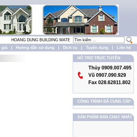
HOANG DUNG BUILDING MATERIALS CO.,LTD LẤY PHƯƠNG CHÂM "U
 giá
|
Hướng dẫn sử dụng
|
Dịch vụ
|
Tuyển dụng
|
Liên hệ
HỖ TRỢ TRỰC TUYẾN
Thủy 0909.007.495
Vũ 0907.090.929
Fax 028.62811.802
CÔNG TRÌNH ĐÃ CUNG CẤP
SẢN PHẨM BÁN CHẠY NHẤT