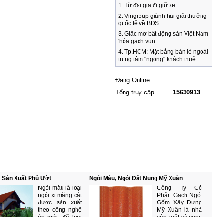
1. Từ đại gia đi giữ xe
Đồng nai giảm 5%. Ngói màu
2. Vingroup giành hai giải thưởng
đồng tâm giảm 5%. Mọi chi tiết
quốc tế về BĐS
hãy liên hệ để được ưu đãi và tư
vấn thêm
3. Giấc mơ bất động sản Việt Nam
'hóa gạch vụn
Ưu đãi đầu xuân Trong tháng 02
4. Tp.HCM: Mặt bằng bán lẻ ngoài
năm 2017
trung tâm "ngóng" khách thuê
Ưu đãi đầu xuân Trong
5. Gắn mác vỡ nợ để bán nhà đất .
tháng 02 năm 2017
Ngói Mỹ Xuân giảm 6%
6. Những con số bất động sản ấn
Đang Online
:
ngói đất và 4% ngói màu và ngói
tượng trong tuần .
tráng men. Gạch ngói Hạ long
Tổng truy cập
:
15630913
7. Mua biệt thự Flamingo tặng
giảm thêm 10% gạch lát, gạch thẻ
toàn bộ tiền đất .
và các sản phẩm ngói. Gạch ngói
Đồng nai giảm 5%. Ngói màu
8. Ngân hàng kén chọn nhà đất
đồng tâm giảm 5%. Mọi chi tiết
thế chấp .
hãy liên hệ để được ưu đãi và tư
9. Nhiều ban quản trị chung cư chỉ
vấn thêm
mang tính cải lương .
10. Tồn kho bất động sản lớn .
 Sản Xuất Phủ Ướt
Ngói Màu, Ngói Đất Nung Mỹ Xuân
Ngói màu là loại
Công Ty Cổ
ngói xi măng cát
Phần Gạch Ngói
được sản xuất
Gốm Xây Dựng
theo công nghệ
Mỹ Xuân là nhà