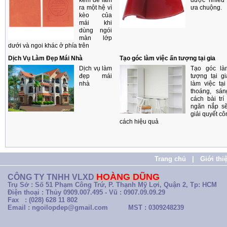
kém để làm
được nhiều
ra một hệ vì
ưa chuộng.
kèo của
mái khi
dùng ngói
màn lớp
dưới và ngoi khác ở phía trên
Dịch Vụ Làm Đẹp Mái Nhà
Tạo góc làm việc ấn tượng tại gia
Dịch vụ làm
Tạo góc là
đẹp mái
tượng tại g
nhà
làm việc tại
thoáng, sá
cách bài trí
ngăn nắp s
giải quyết cô
cách hiệu quả
Trang chủ
|
Giới thi
HOÀNG DŨNG
CÔNG TY TNHH VLXD
Trụ Sở : Số 51 Phạm Công Trứ, P. Thạnh Mỹ Lợi, Quận 2, Tp: HCM
Điện thoại : Thủy 0909.007.495 - Vũ : 0907.09.09.29
Fax : (028) 628 11 802
Email : ngoilopdep@gmail.com
MST : 0309248239