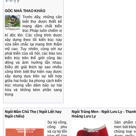
GÓC NHÀ THAO KHẢO
Trước đây, những căn
biệt thự được thiết kế
mang đậm chất kiến
trúc Pháp luôn chiếm vị
trí độc tôn. Các công trình được
xây dựng theo lối kiến trúc này
vừa bền chắc lại mang tính thẩm
mỹ cao. Tuy nhiên, cùng với sự
phát triển của xã hội, các trào lưu
kiến trúc trên thế giới cũng tác
động và ảnh hưởng lẫn nhau.
Điều đó giải thích tại sao nhiều
công trình biệt thự hiện nay được
xây dựng dựa trên sự kết hợp
giữa hai hoặc ba phong cách kiến
trúc nhưng vẫn đảm bảo sự hài
hòa và không kém phần sang
trọng
Ngói Màn Chũ Thọ ( Ngói Liệt hay
Ngói Tráng Men - Ngói Lưu Ly - Thanh 
Ngói chiếu)
Hoàng Lưu Ly
Sự kỳ công,
Sản phẩm n
công phu
men bát tràn
và cự kỳ tốn
chủng loại 