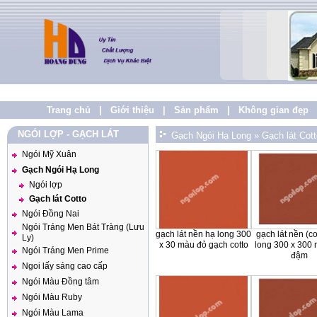
Trang chủ
|
Giới thiệu
|
Sản phẩm
|
Không gian đẹp
NGÓI LỢP - GẠCH LÁT
Gạch Ngói Hạ Long
»
Gạch lát Cott
Ngói Mỹ Xuân
Gạch Ngói Hạ Long
Ngói lợp
Gạch lát Cotto
Ngói Đồng Nai
Ngói Tráng Men Bát Tràng (Lưu
gạch lát nền hạ long 300
gạch lát nền (co
Ly)
x 30 màu đỏ gạch cotto
long 300 x 300
Ngói Tráng Men Prime
đậm
Ngoi lấy sáng cao cấp
Ngói Màu Đồng tâm
Ngói Màu Ruby
Ngói Màu Lama