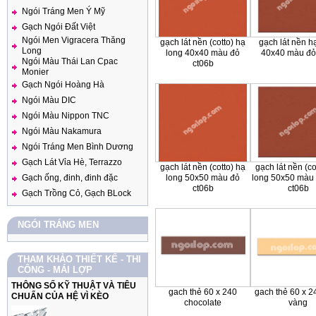
Ngói Tráng Men Ý Mỹ
Gạch Ngói Đất Việt
Ngói Men Vigracera Thăng
gạch lát nền (cotto) hạ
gạch lát nền h
Long
long 40x40 màu đỏ
40x40 màu đ
Ngói Màu Thái Lan Cpac
ct06b
Monier
Gạch Ngói Hoàng Hà
Ngói Màu DIC
Ngói Màu Nippon TNC
Ngói Màu Nakamura
Ngói Tráng Men Bình Dương
Gạch Lát Vỉa Hè, Terrazzo
gạch lát nền (cotto) hạ
gạch lát nền (co
Gạch ống, đinh, đinh đặc
long 50x50 màu đỏ
long 50x50 màu
ct06b
ct06b
Gạch Trồng Cỏ, Gạch BLock
NGÓI TRÁNG MEN
THAM KHẢO THIẾT KẾ - THI
CÔNG - MÁI LỢP
THÔNG SỐ KỸ THUẬT VÀ TIÊU
gach thẻ 60 x 240
gach thẻ 60 x 
CHUẨN CỦA HỆ VÌ KÈO
chocolate
vàng