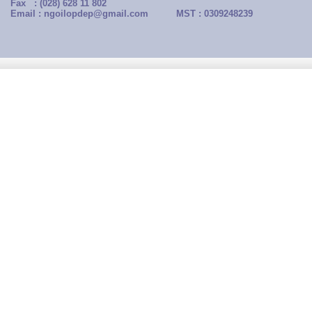
Fax : (028) 628 11 802
Email : ngoilopdep@gmail.com
MST : 0309248239