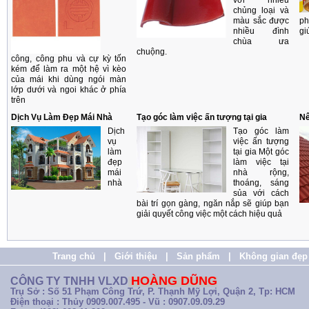
với nhiều
chủng loại và
màu sắc được
ph
nhiều đình
gi
chùa ưa
chuộng.
công, công phu và cự kỳ tốn
kém để làm ra một hệ vì kèo
của mái khi dùng ngói màn
lớp dưới và ngoi khác ở phía
trên
Dịch Vụ Làm Đẹp Mái Nhà
Tạo góc làm việc ấn tượng tại gia
Nê
Dịch
Tạo góc làm
vụ
việc ấn tượng
làm
tại gia Một góc
đẹp
làm việc tại
mái
nhà rộng,
nhà
thoáng, sáng
sủa với cách
bài trí gọn gàng, ngăn nắp sẽ giúp bạn
giải quyết công việc một cách hiệu quả
Trang chủ
|
Giới thiệu
|
Sản phẩm
|
Không gian đẹp
HOÀNG DŨNG
CÔNG TY TNHH VLXD
Trụ Sở : Số 51 Phạm Công Trứ, P. Thạnh Mỹ Lợi, Quận 2, Tp: HCM
Điện thoại : Thủy 0909.007.495 - Vũ : 0907.09.09.29