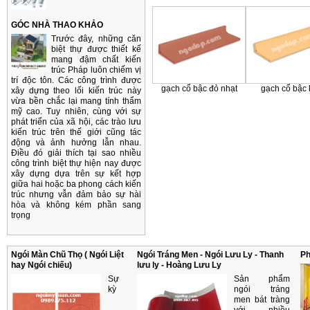
GÓC NHÀ THAO KHẢO
Trước đây, những căn
biệt thự được thiết kế
mang đậm chất kiến
trúc Pháp luôn chiếm vị
trí độc tôn. Các công trình được
gạch cổ bậc đỏ nhạt
gạch cổ bậc
xây dựng theo lối kiến trúc này
vừa bền chắc lại mang tính thẩm
mỹ cao. Tuy nhiên, cùng với sự
phát triển của xã hội, các trào lưu
kiến trúc trên thế giới cũng tác
động và ảnh hưởng lẫn nhau.
Điều đó giải thích tại sao nhiều
công trình biệt thự hiện nay được
xây dựng dựa trên sự kết hợp
giữa hai hoặc ba phong cách kiến
trúc nhưng vẫn đảm bảo sự hài
hòa và không kém phần sang
trọng
Ngói Màn Chũ Thọ ( Ngói Liệt
Ngói Tráng Men - Ngói Lưu Ly - Thanh
Ph
hay Ngói chiếu)
lưu ly - Hoàng Lưu Ly
Sự
Sản phẩm
kỳ
ngói tráng
men bát tràng