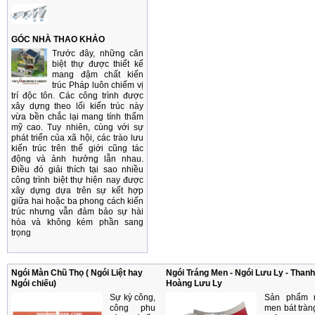
GÓC NHÀ THAO KHẢO
Trước đây, những căn
biệt thự được thiết kế
mang đậm chất kiến
trúc Pháp luôn chiếm vị
trí độc tôn. Các công trình được
xây dựng theo lối kiến trúc này
vừa bền chắc lại mang tính thẩm
mỹ cao. Tuy nhiên, cùng với sự
phát triển của xã hội, các trào lưu
kiến trúc trên thế giới cũng tác
động và ảnh hưởng lẫn nhau.
Điều đó giải thích tại sao nhiều
công trình biệt thự hiện nay được
xây dựng dựa trên sự kết hợp
giữa hai hoặc ba phong cách kiến
trúc nhưng vẫn đảm bảo sự hài
hòa và không kém phần sang
trọng
Ngói Màn Chũ Thọ ( Ngói Liệt hay
Ngói Tráng Men - Ngói Lưu Ly - Thanh 
Ngói chiếu)
Hoàng Lưu Ly
Sự kỳ công,
Sản phẩm n
công phu
men bát tràn