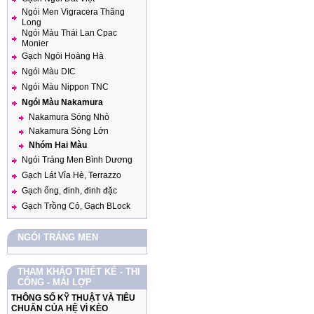
Ngói Men Vigracera Thăng
Long
Ngói Màu Thái Lan Cpac
Monier
Gạch Ngói Hoàng Hà
Ngói Màu DIC
Ngói Màu Nippon TNC
Ngói Màu Nakamura
Nakamura Sóng Nhỏ
Nakamura Sóng Lớn
Nhóm Hai Màu
Ngói Tráng Men Bình Dương
Gạch Lát Vỉa Hè, Terrazzo
Gạch ống, đinh, đinh đặc
Gạch Trồng Cỏ, Gạch BLock
NGÓI TRÁNG MEN
THAM KHẢO THIẾT KẾ - THI
CÔNG - MÁI LỢP
THÔNG SỐ KỸ THUẬT VÀ TIÊU
CHUẨN CỦA HỆ VÌ KÈO