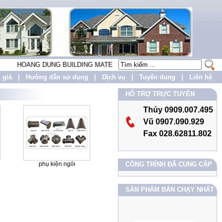
HOANG DUNG BUILDING MATERIALS CO.,LTD LẤY PHƯƠNG CHÂM "UY
 giá
|
Hướng dẫn sử dụng
|
Dịch vụ
|
Tuyển dụng
|
Liên hệ
HỖ TRỢ TRỰC TUYẾN
Thủy 0909.007.495
Vũ 0907.090.929
Fax 028.62811.802
phụ kiện ngói
CÔNG TRÌNH ĐÃ CUNG CẤP
SẢN PHẨM BÁN CHẠY NHẤT