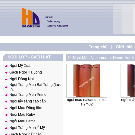
Trang chủ
|
Giới thiệu
NGÓI LỢP - GẠCH LÁT
Ngói Màu Nakamura
»
Nhóm Hai M
Ngói Mỹ Xuân
Gạch Ngói Hạ Long
Ngói Đồng Nai
Ngói Tráng Men Bát Tràng (Lưu
Ly)
Ngói Tráng Men Prime
ngói màu nakamura ms:
ngói mà
Ngoi lấy sáng cao cấp
sl2m02
Ngói Màu Đồng tâm
Ngói Màu Ruby
Ngói Màu Lama
Ngói Tráng Men Ý Mỹ
Gạch Ngói Đất Việt