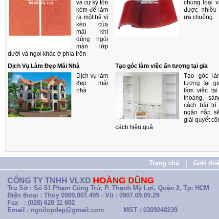
và cự kỳ tốn
chủng loại 
kém để làm
được nhiều
ra một hệ vì
ưa chuộng.
kèo của
mái khi
dùng ngói
màn lớp
dưới và ngoi khác ở phía trên
Dịch Vụ Làm Đẹp Mái Nhà
Tạo góc làm việc ấn tượng tại gia
Dịch vụ làm
Tạo góc là
đẹp mái
tượng tại g
nhà
làm việc tại
thoáng, sá
cách bài trí
ngăn nắp s
giải quyết cô
cách hiệu quả
Trang chủ
|
Giới thi
HOÀNG DŨNG
CÔNG TY TNHH VLXD
Trụ Sở : Số 51 Phạm Công Trứ, P. Thạnh Mỹ Lợi, Quận 2, Tp: HCM
Điện thoại : Thủy 0909.007.495 - Vũ : 0907.09.09.29
Fax : (028) 628 11 802
Email : ngoilopdep@gmail.com
MST : 0309248239