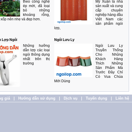
theo công nghệ
Mỹ Xuân là nhà
ép mới, đã loại
sản xuất và cung
bỏ những
cấp chuyên
khoảng rỗng,
nghiệp hàng đầu
 xốp nên nhẹ và đẹp hơn.
Việt Nam các
sản phẩm ngói
lợp,
 Lợp Ngói
Ngói Lưu Ly
Những hưỡng
Ngói Lưu Ly
dẫn lợp các loại
Truyền Thống
ngói thông dụng
Cho Nhũng
nhất trên thị
Khách Hàng
trường
Thích Những
Sản Phẩm Mà
Trước Đây Chỉ
Có Vua Chúa
Mới Dùng
g giá
|
Hướng dẫn sử dụng
|
Dịch vụ
|
Tuyển dụng
|
Liên hệ