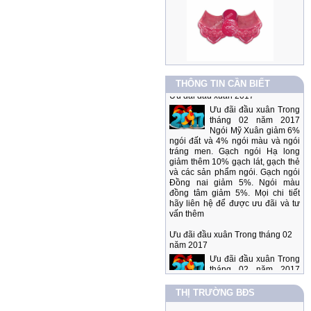
Ưu đãi đầu xuân 2017
THÔNG TIN CẦN BIẾT
Ưu đãi đầu xuân Trong
tháng 02 năm 2017
Ngói Mỹ Xuân giảm 6%
ngói đất và 4% ngói màu và ngói
tráng men. Gạch ngói Hạ long
giảm thêm 10% gạch lát, gạch thẻ
và các sản phẩm ngói. Gạch ngói
Đồng nai giảm 5%. Ngói màu
đồng tâm giảm 5%. Mọi chi tiết
hãy liên hệ để được ưu đãi và tư
vấn thêm
Ưu đãi đầu xuân Trong tháng 02
năm 2017
Ưu đãi đầu xuân Trong
tháng 02 năm 2017
Ngói Mỹ Xuân giảm 6%
ngói đất và 4% ngói màu và ngói
tráng men. Gạch ngói Hạ long
THỊ TRƯỜNG BĐS
giảm thêm 10% gạch lát, gạch thẻ
và các sản phẩm ngói. Gạch ngói