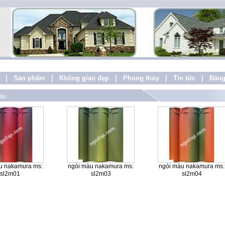
|
Sản phẩm
|
Không gian đẹp
|
Phong thủy
|
Tin tức
|
Bảng
àu
u nakamura ms:
ngói màu nakamura ms:
ngói màu nakamura ms:
sl2m01
sl2m03
sl2m04