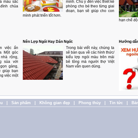
và màu sắc
mình. Chú ý đến việc thiết kế
 đình chùa
phòng cho bé theo từng giai
đoạn, bạn sẽ giúp cho con
mình phát triển tốt hơn.
hạn chế độ
Nên Lợp Ngói Hay Dán Ngói:
Hưỡng dẫn
m việc ấn
Trong bài viết này, chúng ta
ia Một góc
sẽ bàn qua về các hình thức/
 nhà rộng,
kiểu lợp ngói màu trên mái
ng sủa với
bê tông mà người thợ Việt
 gọn gàng,
Nam vẫn quen dùng.
ẽ giúp bạn
ng việc một
ệu
|
Sản phẩm
|
Không gian đẹp
|
Phong thủy
|
Tin tức
|
Bản