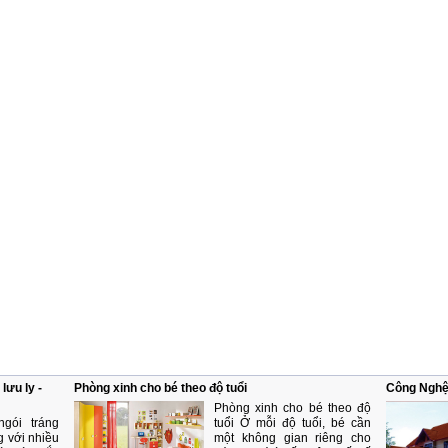
lưu ly -
Phòng xinh cho bé theo độ tuổi
Công Nghệ
Phòng xinh cho bé theo độ
gói tráng
tuổi Ở mỗi độ tuổi, bé cần
g với nhiều
một không gian riêng cho