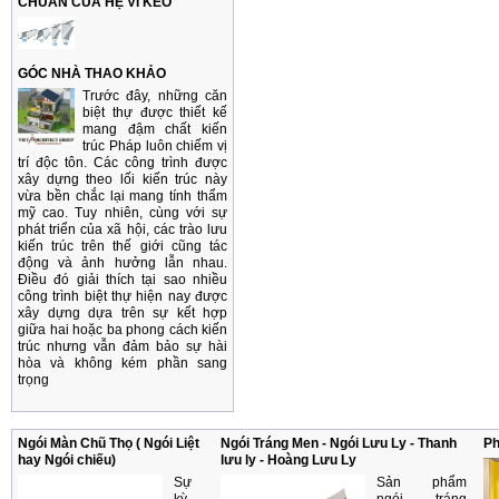
CHUẨN CỦA HỆ VÌ KÈO
GÓC NHÀ THAO KHẢO
Trước đây, những căn
biệt thự được thiết kế
mang đậm chất kiến
trúc Pháp luôn chiếm vị
trí độc tôn. Các công trình được
xây dựng theo lối kiến trúc này
vừa bền chắc lại mang tính thẩm
mỹ cao. Tuy nhiên, cùng với sự
phát triển của xã hội, các trào lưu
kiến trúc trên thế giới cũng tác
động và ảnh hưởng lẫn nhau.
Điều đó giải thích tại sao nhiều
công trình biệt thự hiện nay được
xây dựng dựa trên sự kết hợp
giữa hai hoặc ba phong cách kiến
trúc nhưng vẫn đảm bảo sự hài
hòa và không kém phần sang
trọng
Ngói Màn Chũ Thọ ( Ngói Liệt
Ngói Tráng Men - Ngói Lưu Ly - Thanh
Ph
hay Ngói chiếu)
lưu ly - Hoàng Lưu Ly
Sự
Sản phẩm