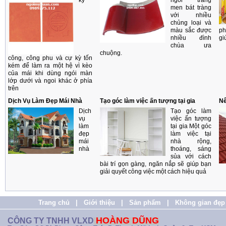
kỳ
ngói tráng
men bát tràng
với nhiều
chủng loại và
màu sắc được
ph
nhiều đình
gi
chùa ưa
chuộng.
công, công phu và cự kỳ tốn
kém để làm ra một hệ vì kèo
của mái khi dùng ngói màn
lớp dưới và ngoi khác ở phía
trên
Dịch Vụ Làm Đẹp Mái Nhà
Tạo góc làm việc ấn tượng tại gia
Nê
Dịch
Tạo góc làm
vụ
việc ấn tượng
làm
tại gia Một góc
đẹp
làm việc tại
mái
nhà rộng,
nhà
thoáng, sáng
sủa với cách
bài trí gọn gàng, ngăn nắp sẽ giúp bạn
giải quyết công việc một cách hiệu quả
Trang chủ
|
Giới thiệu
|
Sản phẩm
|
Không gian đẹp
HOÀNG DŨNG
CÔNG TY TNHH VLXD