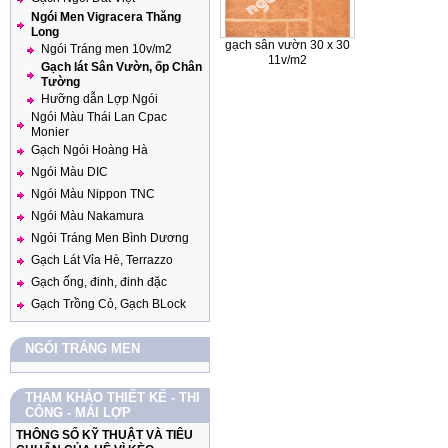
Ngói Men Vigracera Thăng
Long
gạch sân vườn 30 x 30
Ngói Tráng men 10v/m2
11v/m2
Gạch lát Sân Vườn, ốp Chân
Tường
Hưỡng dẫn Lợp Ngói
Ngói Màu Thái Lan Cpac
Monier
Gạch Ngói Hoàng Hà
Ngói Màu DIC
Ngói Màu Nippon TNC
Ngói Màu Nakamura
Ngói Tráng Men Bình Dương
Gạch Lát Vỉa Hè, Terrazzo
Gạch ống, đinh, đinh đặc
Gạch Trồng Cỏ, Gạch BLock
NGÓI TRÁNG MEN
THAM KHẢO THIẾT KẾ - THI
CÔNG - MÁI LỢP
THÔNG SỐ KỸ THUẬT VÀ TIÊU