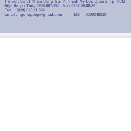
Trụ Sở : Số 51 Phạm Công Trứ, P. Thạnh Mỹ Lợi, Quận 2, Tp: HCM
Điện thoại : Thủy 0909.007.495 - Vũ : 0907.09.09.29
Fax : (028) 628 11 802
Email : ngoilopdep@gmail.com
MST : 0309248239