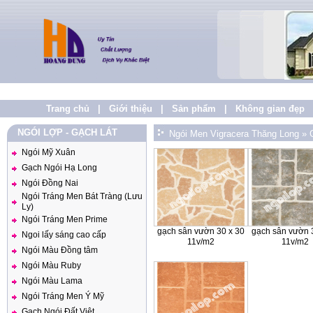
Trang chủ
|
Giới thiệu
|
Sản phẩm
|
Không gian đẹp
NGÓI LỢP - GẠCH LÁT
Ngói Men Vigracera Thăng Long
»
Ngói Mỹ Xuân
Gạch Ngói Hạ Long
Ngói Đồng Nai
Ngói Tráng Men Bát Tràng (Lưu
Ly)
Ngói Tráng Men Prime
gạch sân vườn 30 x 30
gạch sân vườn 
Ngoi lấy sáng cao cấp
11v/m2
11v/m2
Ngói Màu Đồng tâm
Ngói Màu Ruby
Ngói Màu Lama
Ngói Tráng Men Ý Mỹ
Gạch Ngói Đất Việt