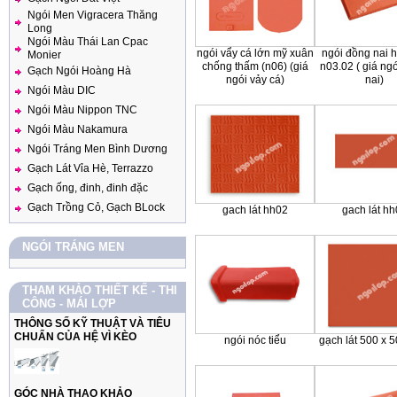
Ngói Men Vigracera Thăng
Long
Ngói Màu Thái Lan Cpac
ngói vẩy cá lớn mỹ xuân
ngói đồng nai h
Monier
chống thấm (n06) (giá
n03.02 ( giá ng
Gạch Ngói Hoàng Hà
ngói vảy cá)
nai)
Ngói Màu DIC
Ngói Màu Nippon TNC
Ngói Màu Nakamura
Ngói Tráng Men Bình Dương
Gạch Lát Vỉa Hè, Terrazzo
Gạch ống, đinh, đinh đặc
Gạch Trồng Cỏ, Gạch BLock
gach lát hh02
gach lát h
NGÓI TRÁNG MEN
THAM KHẢO THIẾT KẾ - THI
CÔNG - MÁI LỢP
THÔNG SỐ KỸ THUẬT VÀ TIÊU
CHUẨN CỦA HỆ VÌ KÈO
ngói nóc tiểu
gạch lát 500 x 5
GÓC NHÀ THAO KHẢO