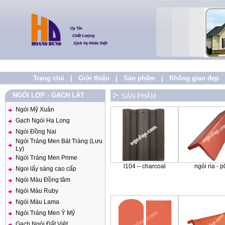
Trang chủ
|
Giới thiệu
|
Sản phẩm
|
Không gian đẹp
NGÓI LỢP - GẠCH LÁT
SẢN PHẨM
Ngói Mỹ Xuân
Gạch Ngói Hạ Long
Ngói Đồng Nai
Ngói Tráng Men Bát Tràng (Lưu
Ly)
Ngói Tráng Men Prime
l104 – charcoal
ngói rìa - 
Ngoi lấy sáng cao cấp
Ngói Màu Đồng tâm
Ngói Màu Ruby
Ngói Màu Lama
Ngói Tráng Men Ý Mỹ
Gạch Ngói Đất Việt