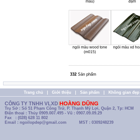
màu)
đậm
ngói màu wood tone
ngói màu xd ho
(m015)
332
Sản phẩm
Trang chủ
|
Giới thiệu
|
Sản phẩm
|
Không gian đẹp
HOÀNG DŨNG
CÔNG TY TNHH VLXD
Trụ Sở : Số 51 Phạm Công Trứ, P. Thạnh Mỹ Lợi, Quận 2, Tp: HCM
Điện thoại : Thủy 0909.007.495 - Vũ : 0907.09.09.29
Fax : (028) 628 11 802
Email : ngoilopdep@gmail.com
MST : 0309248239