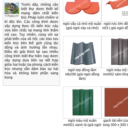
Trước đây, những căn
biệt thự được thiết kế
mang đậm chất kiến
trúc Pháp luôn chiếm vị
trí độc tôn. Các công trình được
ngói vẩy cá nhỏ mỹ xuân
ngói nóc lớn đồ
xây dựng theo lối kiến trúc này
(giá ngói vảy cá nhỏ)
n03 ( giá ngói đ
vừa bền chắc lại mang tính thẩm
mỹ cao. Tuy nhiên, cùng với sự
phát triển của xã hội, các trào lưu
kiến trúc trên thế giới cũng tác
động và ảnh hưởng lẫn nhau.
Điều đó giải thích tại sao nhiều
công trình biệt thự hiện nay được
xây dựng dựa trên sự kết hợp
giữa hai hoặc ba phong cách kiến
trúc nhưng vẫn đảm bảo sự hài
ngói lợp đồng tâm
ngói màu mỹ 
hòa và không kém phần sang
nlb206 (giá ngói đồng
mn002 xám lông
trọng
tâm)
ngói màu mỹ xuân
gạch lát nền (co
mn001 xanh lá (giá ngói
long 300 x 300